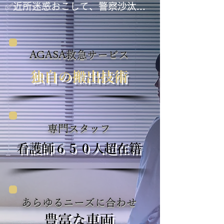
​✅近所迷惑おこして、警察沙汰...
AGASA救急サービス
独自の搬出技術
専門スタッフ
看護師６５０人超在籍
あらゆるニーズに合わせ
豊富な車両